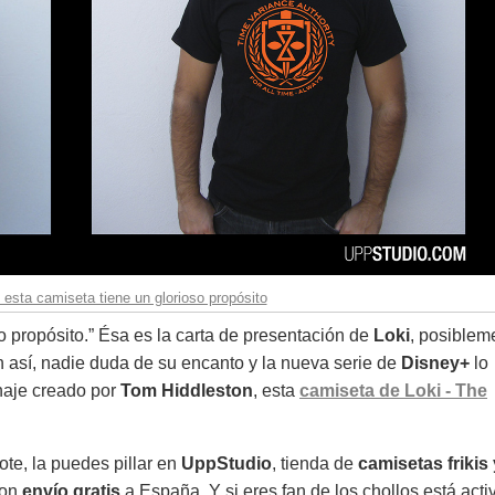
 esta camiseta tiene un glorioso propósito
o propósito.” Ésa es la carta de presentación de
Loki
, posiblem
n así, nadie duda de su encanto y la nueva serie de
Disney+
lo
naje creado por
Tom Hiddleston
, esta
camiseta de Loki - The
ote,
la puedes pillar en
UppStudio
,
tienda de
camisetas frikis 
con
envío gratis
a España.
Y si eres fan de los chollos está acti