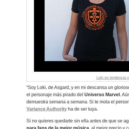
Loki es tendencia y
“Soy Loki, de Asgard, y en mi descansa un glorios
el personaje más pirado del
Universo Marvel
. Aú
demuestra semana a semana. Si te mola el perso
Variance Authority
ha de ser tuya.
Si no quieres quedarte sin ella antes de que se ag
para fans de la mejor música
, al mejor precio y 