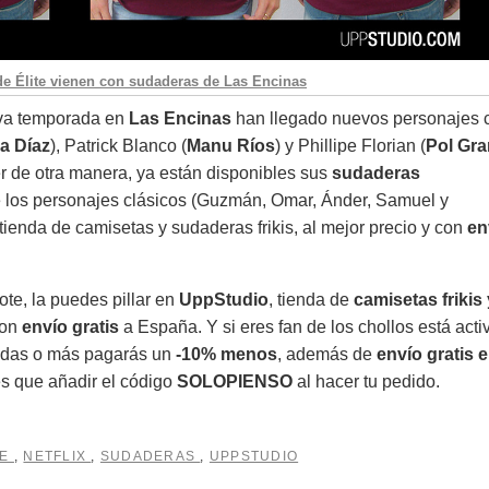
e Élite vienen con sudaderas de Las Encinas
eva temporada en
Las Encinas
han llegado nuevos personajes
a Díaz
), Patrick Blanco (
Manu Ríos
) y Phillipe Florian (
Pol Gr
 de otra manera, ya están disponibles sus
sudaderas
de los personajes clásicos (Guzmán, Omar, Ánder, Samuel y
 tienda de camisetas y sudaderas frikis, al mejor precio y con
en
ote,
la puedes pillar en
UppStudio
,
tienda de
camisetas frikis 
con
envío gratis
a España.
Y si eres fan de los chollos está acti
endas o más pagarás un
-10% menos
, además de
envío gratis 
es que añadir el código
SOLOPIENSO
al hacer tu pedido.
TE
,
NETFLIX
,
SUDADERAS
,
UPPSTUDIO