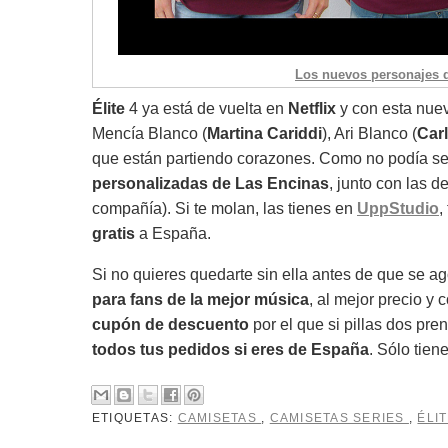
Los nuevos personajes d
Élite
4 ya está de vuelta en
Netflix
y con esta nu
Mencía Blanco (
Martina Cariddi
), Ari Blanco (
Carl
que están partiendo corazones. Como no podía ser
personalizadas de Las Encinas
, junto con las 
compañía). Si te molan, las tienes en
UppStudio
,
gratis
a España.
Si no quieres quedarte sin ella antes de que se ag
para fans de la mejor música
, al mejor precio y 
cupón de descuento
por el que si pillas dos pr
todos tus pedidos si eres de España
. Sólo tien
ETIQUETAS:
CAMISETAS
,
CAMISETAS SERIES
,
ÉLI