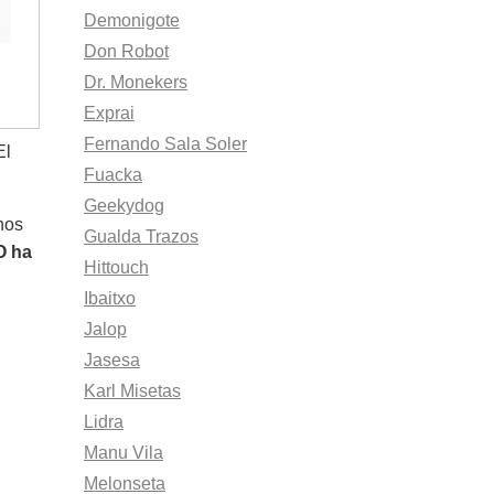
Demonigote
Don Robot
Dr. Monekers
Exprai
Fernando Sala Soler
El
Fuacka
Geekydog
nos
Gualda Trazos
 ha
Hittouch
Ibaitxo
Jalop
Jasesa
Karl Misetas
Lidra
Manu Vila
Melonseta