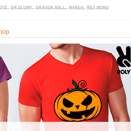
MOTO
,
DR SLUMP
,
DRAGON BALL
,
MANGA
,
REY MONO
hop