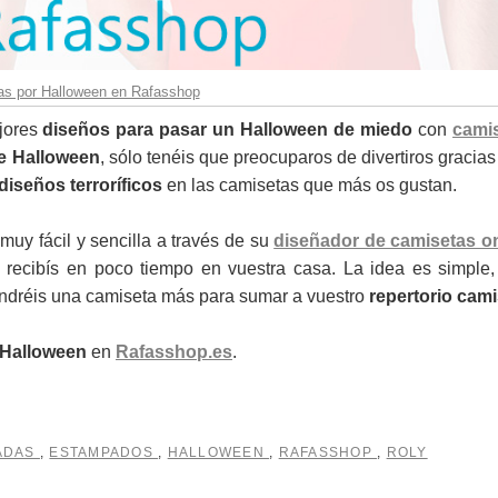
s por Halloween en Rafasshop
jores
diseños para pasar un Halloween
de miedo
con
cami
te Halloween
, sólo tenéis que preocuparos de divertiros gracias
diseños terroríficos
en las camisetas que más os gustan.
muy fácil y sencilla a través de su
diseñador de camisetas on
 recibís en poco tiempo en vuestra casa. La idea es simple,
endréis una camiseta más para sumar a vuestro
repertorio cami
 Halloween
en
Rafasshop.es
.
ZADAS
,
ESTAMPADOS
,
HALLOWEEN
,
RAFASSHOP
,
ROLY