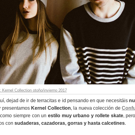
 Kernel Collection otoño/invierno 2017
uí, dejad de ir de terracitas e id pensando en que necesitáis
nu
oy presentamos
Kernel Collection
, la nueva colección de
Conf
 como siempre con un
estilo muy urbano y rollete skate
, per
ros con
sudaderas, cazadoras, gorras y hasta calcetines
.