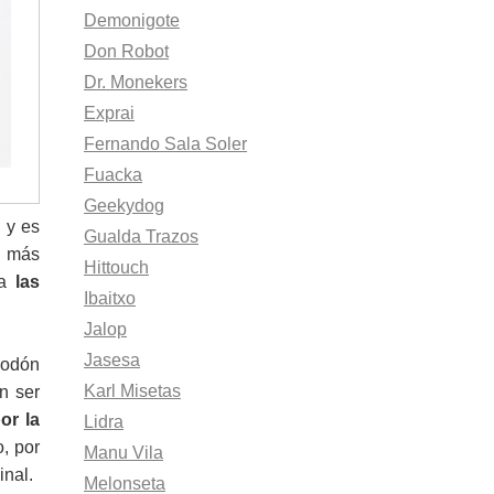
Demonigote
Don Robot
Dr. Monekers
Exprai
Fernando Sala Soler
Fuacka
Geekydog
 y es
Gualda Trazos
, más
Hittouch
ra
las
Ibaitxo
Jalop
Jasesa
godón
Karl Misetas
n ser
or la
Lidra
, por
Manu Vila
inal.
Melonseta