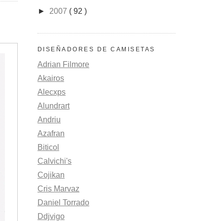
►
2007
( 92 )
DISEÑADORES DE CAMISETAS
Adrian Filmore
Akairos
Alecxps
Alundrart
Andriu
Azafran
Biticol
Calvichi's
Cojikan
Cris Marvaz
Daniel Torrado
Ddjvigo