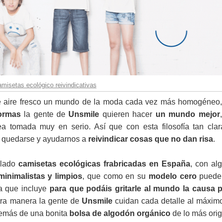
misetas ecológico reivindicativas
aire fresco un mundo de la moda cada vez más homogéneo,
normas
la gente de
Unsmile
quieren hacer
un mundo mejor
a tomada muy en serio. Así que con esta filosofía tan cla
 quedarse y ayudarnos a
reivindicar cosas que no dan risa
.
 lado
camisetas ecológicas frabricadas en España
, con al
minimalistas y limpios
, que como en su
modelo cero
puede
lla que incluye
para que podáis gritarle al mundo la causa p
tra manera la gente de
Unsmile
cuidan cada detalle al máximo
demás de una bonita
bolsa de algodón orgánico
de lo más orig