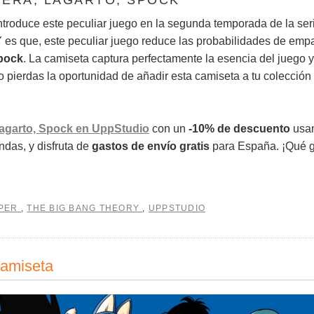
IJERA, LAGARTO, SPOCK
ntroduce este peculiar juego en la segunda temporada de la ser
Y es que, este peculiar juego reduce las probabilidades de emp
pock
. La camiseta captura perfectamente la esencia del juego y
o pierdas la oportunidad de añadir esta camiseta a tu colección
Lagarto, Spock
en UppStudio
con un
-10% de descuento
usa
das, y disfruta de
gastos de envío gratis
para España. ¡Qué 
OPER
,
THE BIG BANG THEORY
,
UPPSTUDIO
camiseta