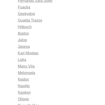
Fernando Sala Soler
Fuacka
Geekydog
Gualda Trazos
Hittouch
Ibaitxo
Jalop
Jasesa
Karl Misetas
Lidra
Manu Vila
Melonseta
Nados
Naolito
Nasken
Olipop