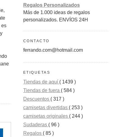
Regalos Personalizados
ie,
Más de 1.000 ideas de regalos
ate
personalizados. ENVÍOS 24H
 es
 y
CONTACTO
ferrando.com@hotmail.com
ndo
gane
ETIQUETAS
Tiendas de aquí
( 1439 )
Tiendas de fuera
( 584 )
Descuentos
( 317 )
camisetas divertidas
( 253 )
camisetas originales
( 244 )
Sudaderas
( 96 )
Regalos
( 85 )