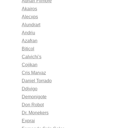
Adrian Filmore
Akairos
Alecxps
Alundrart
Andriu
Azafran
Biticol
Calvichi's
Cojikan
Cris Marvaz
Daniel Torrado
Ddjvigo
Demonigote
Don Robot
Dr. Monekers
Exprai