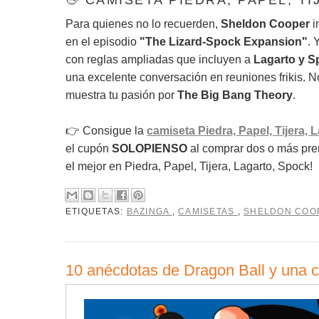
🖖 CAMISETA PIEDRA, PAPEL, T
Para quienes no lo recuerden,
Sheldon Cooper
i
en el episodio
"The Lizard-Spock Expansion"
. 
con reglas ampliadas que incluyen a
Lagarto y S
una excelente conversación en reuniones frikis. N
muestra tu pasión por
The Big Bang Theory
.
👉 Consigue la
camiseta Piedra, Papel, Tijera, 
el cupón
SOLOPIENSO
al comprar dos o más pren
el mejor en Piedra, Papel, Tijera, Lagarto, Spock!
ETIQUETAS:
BAZINGA
,
CAMISETAS
,
SHELDON CO
10 anécdotas de Dragon Ball y una 