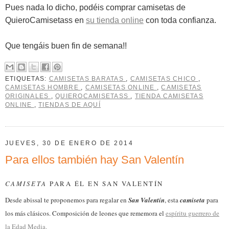
Pues nada lo dicho, podéis comprar camisetas de
QuieroCamisetass en
su tienda online
con toda confianza.
Que tengáis buen fin de semana!!
ETIQUETAS:
CAMISETAS BARATAS
,
CAMISETAS CHICO
,
CAMISETAS HOMBRE
,
CAMISETAS ONLINE
,
CAMISETAS
ORIGINALES
,
QUIEROCAMISETASS
,
TIENDA CAMISETAS
ONLINE
,
TIENDAS DE AQUÍ
JUEVES, 30 DE ENERO DE 2014
Para ellos también hay San Valentín
CAMISETA
PARA ÉL EN SAN VALENTÍN
Desde abissal te proponemos para regalar en
San Valentín
, esta
camiseta
para
los más clásicos. Composición de leones que rememora el
espíritu guerrero de
la Edad Media.