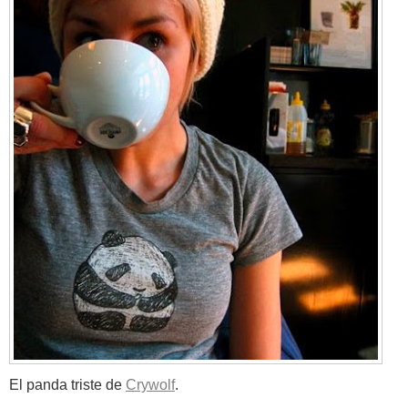
El panda triste de
Crywolf
.