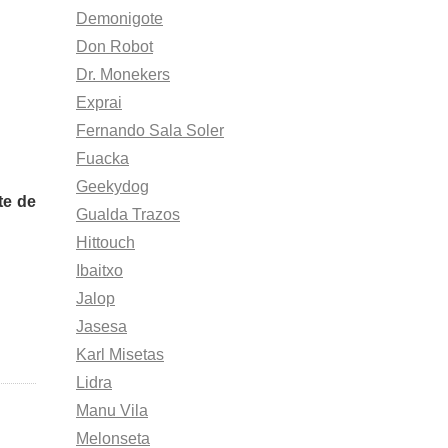
Demonigote
Don Robot
Dr. Monekers
Exprai
Fernando Sala Soler
Fuacka
Geekydog
te de
Gualda Trazos
Hittouch
Ibaitxo
Jalop
Jasesa
Karl Misetas
Lidra
Manu Vila
Melonseta