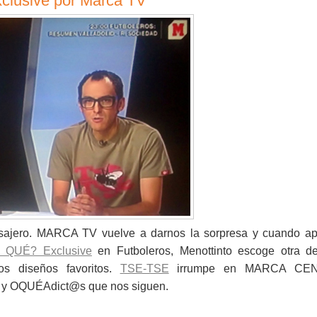
xclusive por Marca TV
asajero. MARCA TV vuelve a darnos la sorpresa y cuando a
 QUÉ? Exclusive
en Futboleros, Menottinto escoge otra d
os diseños favoritos.
TSE-TSE
irrumpe en MARCA CE
s y OQUÉAdict@s que nos siguen.