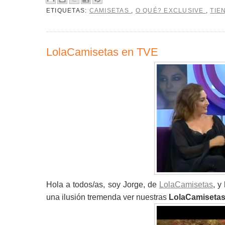
ETIQUETAS:
CAMISETAS
,
O QUÉ? EXCLUSIVE
,
TIE
LolaCamisetas en TVE
Hola a todos/as, soy Jorge, de
LolaCamisetas
, y
una ilusión tremenda ver nuestras
LolaCamisetas 