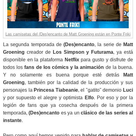
Las camisetas del (Des)encanto de Matt Groening están en Ponte Friki
La segunda temporada de
(Des)encanto
, la serie de
Matt
Groening
creador de
Los Simpson y Futurama
, ya está
disponible en la plataforma
Netflix
para gusto y disfrute de
todos los
fans de los cómics y la animación
de la buena.
Y no solamente es buena porque esté detrás
Matt
Groening
, también por la calidad de la producción y sus
personajes la
Princesa Tiabeanie
, el "gatito" demonio
Luci
y por supuesto el alegre y optimista
Elfo
. Por eso y por la
legión de fans que ya cosecha después de la primera
temporada,
(Des)encanto
es ya un
clásico de las series al
instante
.
Pero como aquí hemos venido para
hablar de camisetas y