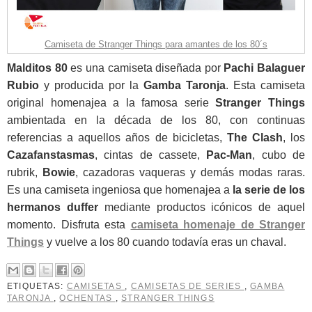
Camiseta de Stranger Things para amantes de los 80´s
Malditos 80
es una camiseta diseñada por
Pachi Balaguer
Rubio
y producida por la
Gamba Taronja
. Esta camiseta
original homenajea a la famosa serie
Stranger Things
ambientada en la década de los 80, con continuas
referencias a aquellos años de bicicletas,
The Clash
, los
Cazafanstasmas
, cintas de cassete,
Pac-Man
, cubo de
rubrik,
Bowie
, cazadoras vaqueras y demás modas raras.
Es una camiseta ingeniosa que homenajea a
la serie de los
hermanos duffer
mediante productos icónicos de aquel
momento. Disfruta esta
camiseta homenaje de Stranger
Things
y vuelve a los 80 cuando todavía eras un chaval.
ETIQUETAS:
CAMISETAS
,
CAMISETAS DE SERIES
,
GAMBA
TARONJA
,
OCHENTAS
,
STRANGER THINGS