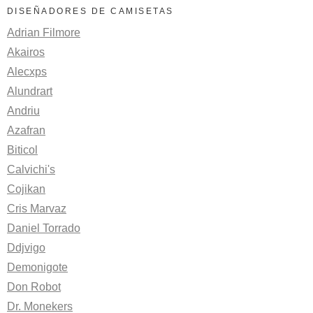
DISEÑADORES DE CAMISETAS
Adrian Filmore
Akairos
Alecxps
Alundrart
Andriu
Azafran
Biticol
Calvichi's
Cojikan
Cris Marvaz
Daniel Torrado
Ddjvigo
Demonigote
Don Robot
Dr. Monekers