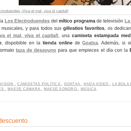
roduendes ¡Viva el mal, viva el capital!
da
Los Electroduendes
del
mítico programa
de televisión
La
s musicales, y para todos sus
gilivatios favoritos
, os dedican
iva el mal, viva el capital!
, una
camiseta estampada med
e
, dispobible en la
tienda online
de
Goatxa
. Además, si s
formato
taza de desayuno
para que empieces el día con la
EVISION
,
CAMISETAS POLITICA
,
GOATXA
,
HADA VIDEO
,
LA BOLA
ES
,
MAESE CÁMARA
,
MAESE SONORO
,
MÚSICA
descuento