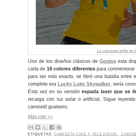
La camiseta brilla en 
Uno de los diseños clásicos de
Goatxa
esta dis
carta de
16 colores diferentes
para conmemorar s
para ser más exacto, se libró una batalla entre 
completo era
Lucky Luke Skywalker
, sería con
Esta vez en su versión
espada laser que se i
recarga con luz solar o artificial. Sigue leyen
camisetil goatxero.
Más info >>
ETIQUETAS:
CAMISETA CINE Y TELEVISION
,
CAMIS