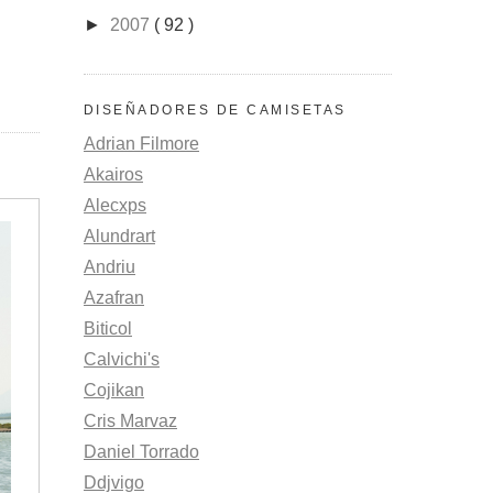
►
2007
( 92 )
DISEÑADORES DE CAMISETAS
Adrian Filmore
Akairos
Alecxps
Alundrart
Andriu
Azafran
Biticol
Calvichi's
Cojikan
Cris Marvaz
Daniel Torrado
Ddjvigo