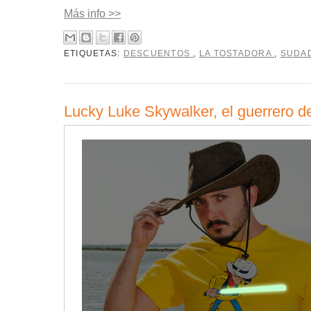
Más info >>
ETIQUETAS:
DESCUENTOS
,
LA TOSTADORA
,
SUDA
Lucky Luke Skywalker, el guerrero de