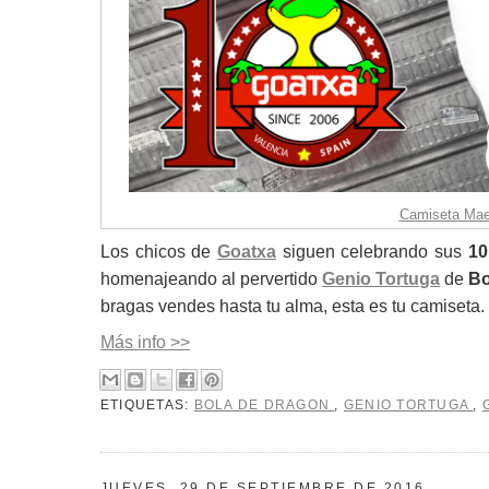
Camiseta Maes
Los chicos de
Goatxa
siguen celebrando sus
10
homenajeando al pervertido
Genio Tortuga
de
Bo
bragas vendes hasta tu alma, esta es tu camiseta. 
Más info >>
ETIQUETAS:
BOLA DE DRAGON
,
GENIO TORTUGA
,
JUEVES, 29 DE SEPTIEMBRE DE 2016