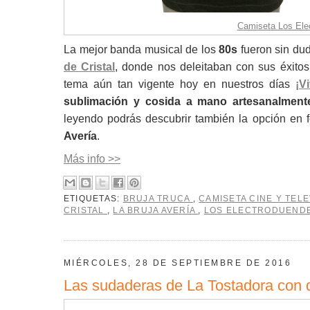
Camiseta Los Elect
La mejor banda musical de los
80s
fueron sin du
de Cristal
, donde nos deleitaban con sus éxito
tema aún tan vigente hoy en nuestros días
¡V
sublimación y cosida a mano artesanalment
leyendo podrás descubrir también la opción en 
Avería
.
Más info >>
ETIQUETAS:
BRUJA TRUCA
,
CAMISETA CINE Y TEL
CRISTAL
,
LA BRUJA AVERÍA
,
LOS ELECTRODUEND
MIÉRCOLES, 28 DE SEPTIEMBRE DE 2016
Las sudaderas de La Tostadora con 