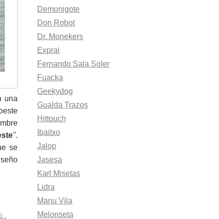
Demonigote
Don Robot
Dr. Monekers
Exprai
Fernando Sala Soler
Fuacka
Geekydog
n una
Gualda Trazos
oeste
Hittouch
ombre
Ibaitxo
este
"
.
Jalop
e se
Jasesa
iseño
Karl Misetas
Lidra
Manu Vila
Melonseta
AD
,