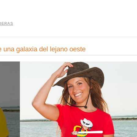
DERAS
 una galaxia del lejano oeste