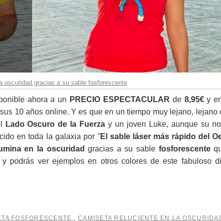
la oscuridad gracias a su sable fosforescente
ponible ahora a un
PRECIO ESPECTACULAR
de
8,95€
y e
us 10 años online. Y es que en un tiempo muy lejano, lejano 
el
Lado Oscuro de la Fuerza
y un joven Luke, aunque su n
ocido en toda la galaxia por
"
El sable láser más rápido del O
lumina en la oscuridad
gracias a su sable
fosforescente
qu
do y podrás ver ejemplos en otros colores de este fabuloso d
ETA FOSFORESCENTE
,
CAMISETA RELUCIENTE EN LA OSCURID