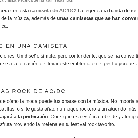
a chispa eléctrica de las camisetas rock
spera con esta
camiseta de AC/DC
! La legendaria banda de roc
a de la música, además de
unas camisetas que se han conver
ica.
C EN UNA CAMISETA
ciones. Un diseño simple, pero contundente, que se ha convert
istirse a la tentación de llevar este emblema en el pecho porque l
TAS ROCK DE AC/DC
de cómo la moda puede fusionarse con la música. No importa s
atillas, o si te gusta añadir un toque rockero a un atuendo más
jará a la perfección
. Consigue esa estética rebelde y atempo
sfruta moviendo la melena en tu festival rock favorito.