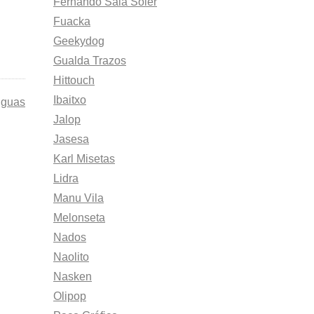
Fernando Sala Soler
Fuacka
Geekydog
Gualda Trazos
Hittouch
Ibaitxo
iguas
Jalop
Jasesa
Karl Misetas
Lidra
Manu Vila
Melonseta
Nados
Naolito
Nasken
Olipop