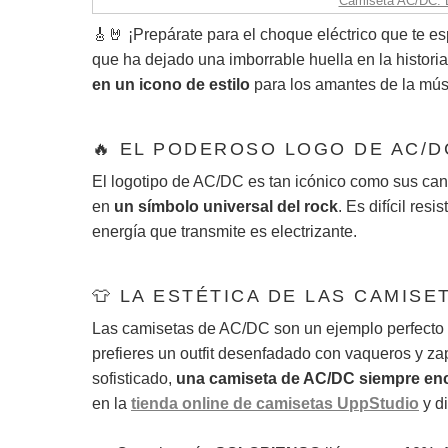
Camiseta AC/DC: L
🎸🤘 ¡Prepárate para el choque eléctrico que te e
que ha dejado una imborrable huella en la histori
en un icono de estilo
para los amantes de la mús
🔥 EL PODEROSO LOGO DE AC/D
El logotipo de AC/DC es tan icónico como sus can
en
un símbolo universal del rock
. Es difícil res
energía que transmite es electrizante.
👕 LA ESTÉTICA DE LAS CAMISE
Las camisetas de AC/DC son un ejemplo perfecto 
prefieres un outfit desenfadado con vaqueros y zap
sofisticado,
una camiseta de AC/DC siempre enca
en la
tienda online de camisetas UppStudio
y di