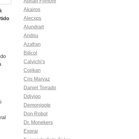
Adrian Filmore
Akairos
k
Alecxps
tido
Alundrart
Andriu
Azafran
Biticol
ido
Calvichi's
a
Cojikan
Cris Marvaz
Daniel Torrado
Ddjvigo
i
Demonigote
Don Robot
ral
Dr. Monekers
Exprai