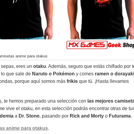
amisetas anime para otakus
o sepas, eres un
otaku
. Además, seguro que estás chiflado por 
 lo que sale de
Naruto o Pokémon
y comes
ramen o dorayak
scondas, porque aquí somos más
frikis
que tú. ¡Hasta llevamos
s
, te hemos preparado una selección con
las mejores camiset
 vive el otaku, en esta selección podrás encontrar otras de tu
ademia
a
Dr. Stone
, pasando por
Rick and Morty
o
Futurama
.
as anime para otakus
.