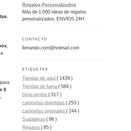
Regalos Personalizados
Más de 1.000 ideas de regalos
itas
.
personalizados. ENVÍOS 24H
CONTACTO
nos
,
ferrando.com@hotmail.com
la
ETIQUETAS
Tiendas de aquí
( 1439 )
 para
Tiendas de fuera
( 584 )
s 8
Descuentos
( 317 )
.
camisetas divertidas
( 253 )
camisetas originales
( 244 )
Sudaderas
( 96 )
Regalos
( 85 )