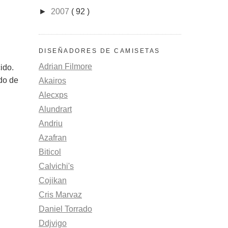
►
2007
( 92 )
DISEÑADORES DE CAMISETAS
Adrian Filmore
ido.
ndo de
Akairos
Alecxps
Alundrart
Andriu
Azafran
Biticol
Calvichi's
Cojikan
Cris Marvaz
Daniel Torrado
Ddjvigo