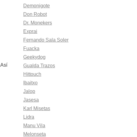
Demonigote
Don Robot
Dr. Monekers
Exprai
Fernando Sala Soler
Fuacka
Geekydog
 Así
Gualda Trazos
Hittouch
Ibaitxo
Jalop
Jasesa
Karl Misetas
Lidra
Manu Vila
Melonseta