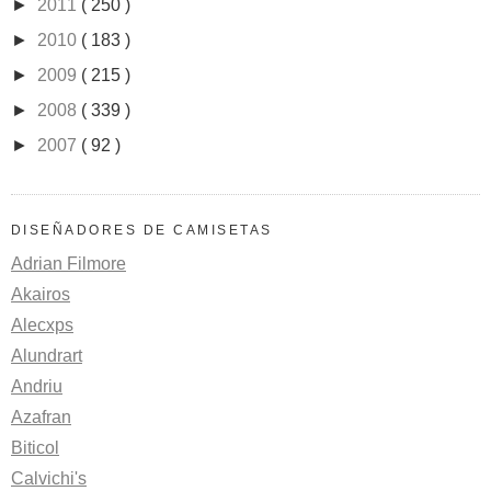
►
2011
( 250 )
►
2010
( 183 )
►
2009
( 215 )
►
2008
( 339 )
►
2007
( 92 )
DISEÑADORES DE CAMISETAS
Adrian Filmore
Akairos
Alecxps
Alundrart
Andriu
Azafran
Biticol
Calvichi's