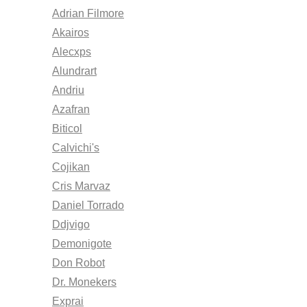
Adrian Filmore
Akairos
Alecxps
Alundrart
Andriu
Azafran
Biticol
Calvichi's
Cojikan
Cris Marvaz
Daniel Torrado
Ddjvigo
Demonigote
Don Robot
Dr. Monekers
Exprai