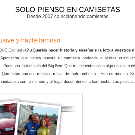
SOLO PIENSO EN CAMISETAS
Desde 2007 coleccionando camisetas
usive y hazte famoso
QUÉ Ex
clusive
? ¿Queréis hacer historia y enseñarle la foto a vuestros n
 Aprovecha que tienes puesta tu camiseta preferida o visitas cualquier
. Pues una foto al lado del
Big B
en
. Que te encuentras con algo original o di
 Que estás con dos mellizas rubias de metro ochenta... Eso es mentira. Si 
 mandár
sela
con tu nombre y el lugar desde donde la has hecho. Las
publicar