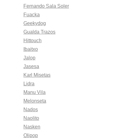
Fernando Sala Soler
Fuacka
Geekydog
Gualda Trazos
Hittouch
Ibaitxo
Jalop
Jasesa
Karl Misetas
Lidra
Manu Vila
Melonseta
Nados
Naolito
Nasken
Olipop