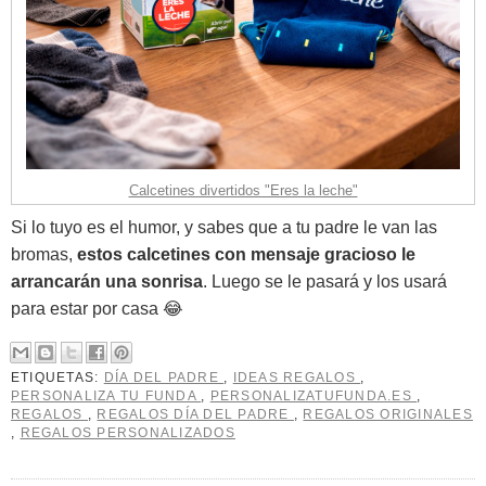
Calcetines divertidos "Eres la leche"
Si lo tuyo es el humor, y sabes que a tu padre le van las
bromas,
estos calcetines con mensaje gracioso le
arrancarán una sonrisa
. Luego se le pasará y los usará
para estar por casa 😂
ETIQUETAS:
DÍA DEL PADRE
,
IDEAS REGALOS
,
PERSONALIZA TU FUNDA
,
PERSONALIZATUFUNDA.ES
,
REGALOS
,
REGALOS DÍA DEL PADRE
,
REGALOS ORIGINALES
,
REGALOS PERSONALIZADOS