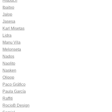
Hittouch
Ibaitxo
Jalop
Jasesa
Karl Misetas
Lidra
Manu Vila
Melonseta
Nados
Naolito
Nasken
Olipop
Paco Gráfico
Paula García
Raffiti
RocioB Design