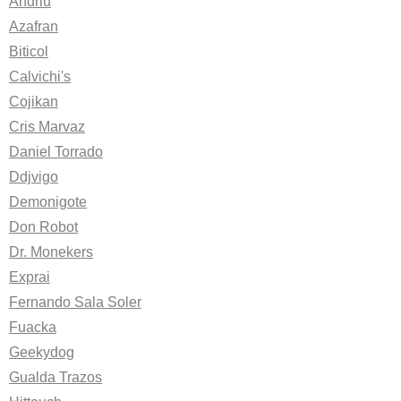
Andriu
Azafran
Biticol
Calvichi's
Cojikan
Cris Marvaz
Daniel Torrado
Ddjvigo
Demonigote
Don Robot
Dr. Monekers
Exprai
Fernando Sala Soler
Fuacka
Geekydog
Gualda Trazos