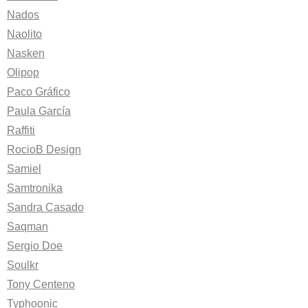
Nados
Naolito
Nasken
Olipop
Paco Gráfico
Paula García
Raffiti
RocioB Design
Samiel
Samtronika
Sandra Casado
Saqman
Sergio Doe
Soulkr
Tony Centeno
Typhoonic