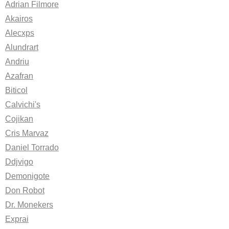
Adrian Filmore
Akairos
Alecxps
Alundrart
Andriu
Azafran
Biticol
Calvichi's
Cojikan
Cris Marvaz
Daniel Torrado
Ddjvigo
Demonigote
Don Robot
Dr. Monekers
Exprai