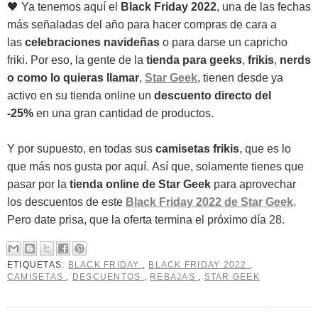
🖤 Ya tenemos aquí el
Black Friday 2022
, una de las fechas
más señaladas del año para hacer compras de cara a
las
celebraciones navideñas
o para darse un capricho
friki.
Por eso, la gente de la
tienda para geeks
,
frikis
,
nerds
o como lo quieras llamar
,
Star Geek
, tienen desde ya
activo en su tienda online un
descuento directo del
-25%
en una gran cantidad de productos.
Y por supuesto, en todas sus
camisetas frikis
, que es lo
que más nos gusta por aquí. Así que, solamente tienes que
pasar por la
tienda online de Star Geek
para aprovechar
los descuentos de este
Black Friday 2022 de Star Geek
.
Pero date prisa, que la oferta termina el próximo día 28.
ETIQUETAS:
BLACK FRIDAY
,
BLACK FRIDAY 2022
,
CAMISETAS
,
DESCUENTOS
,
REBAJAS
,
STAR GEEK