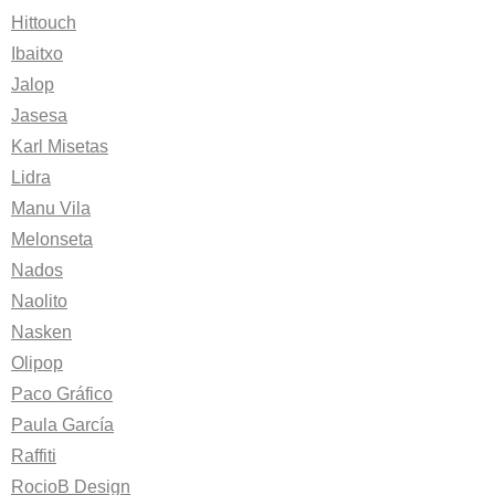
Hittouch
Ibaitxo
Jalop
Jasesa
Karl Misetas
Lidra
Manu Vila
Melonseta
Nados
Naolito
Nasken
Olipop
Paco Gráfico
Paula García
Raffiti
RocioB Design