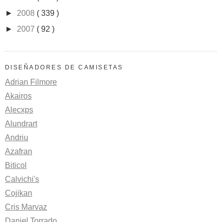
►
2008
( 339 )
►
2007
( 92 )
DISEÑADORES DE CAMISETAS
Adrian Filmore
Akairos
Alecxps
Alundrart
Andriu
Azafran
Biticol
Calvichi's
Cojikan
Cris Marvaz
Daniel Torrado