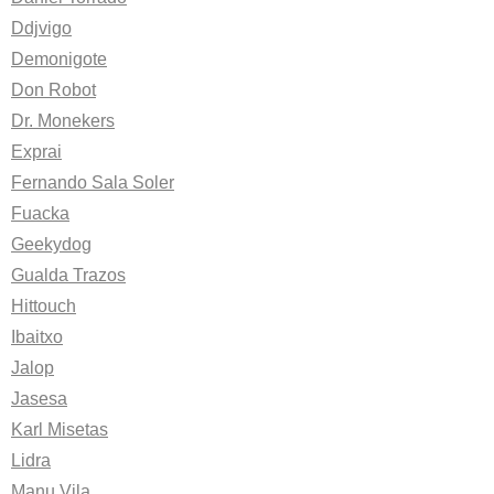
Ddjvigo
Demonigote
Don Robot
Dr. Monekers
Exprai
Fernando Sala Soler
Fuacka
Geekydog
Gualda Trazos
Hittouch
Ibaitxo
Jalop
Jasesa
Karl Misetas
Lidra
Manu Vila