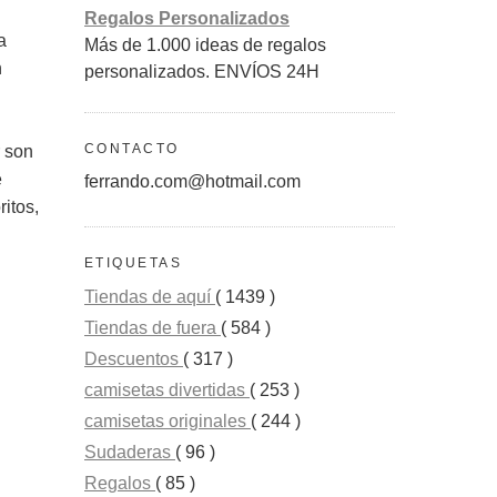
Regalos Personalizados
a
Más de 1.000 ideas de regalos
n
personalizados. ENVÍOS 24H
CONTACTO
r son
e
ferrando.com@hotmail.com
itos,
ETIQUETAS
Tiendas de aquí
( 1439 )
G
Tiendas de fuera
( 584 )
Descuentos
( 317 )
camisetas divertidas
( 253 )
camisetas originales
( 244 )
Sudaderas
( 96 )
Regalos
( 85 )