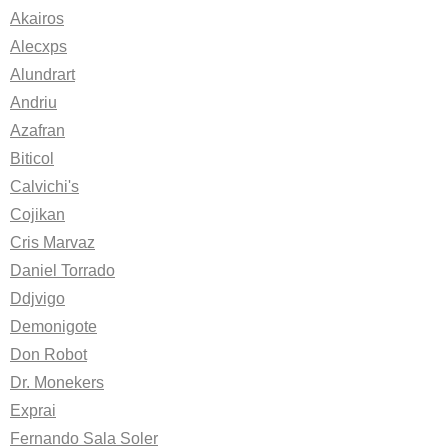
Akairos
Alecxps
Alundrart
Andriu
Azafran
Biticol
Calvichi's
Cojikan
Cris Marvaz
Daniel Torrado
Ddjvigo
Demonigote
Don Robot
Dr. Monekers
Exprai
Fernando Sala Soler