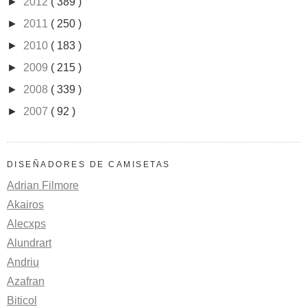
►
2012
( 389 )
►
2011
( 250 )
►
2010
( 183 )
►
2009
( 215 )
►
2008
( 339 )
►
2007
( 92 )
DISEÑADORES DE CAMISETAS
Adrian Filmore
Akairos
Alecxps
Alundrart
Andriu
Azafran
Biticol