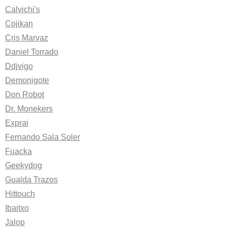
Calvichi's
Cojikan
Cris Marvaz
Daniel Torrado
Ddjvigo
Demonigote
Don Robot
Dr. Monekers
Exprai
Fernando Sala Soler
Fuacka
Geekydog
Gualda Trazos
Hittouch
Ibaitxo
Jalop