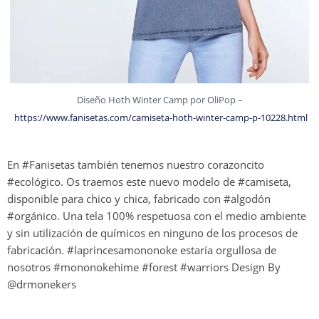
Diseño Hoth Winter Camp por OliPop –
https://www.fanisetas.com/camiseta-hoth-winter-camp-p-10228.html
En #Fanisetas también tenemos nuestro corazoncito
#ecológico. Os traemos este nuevo modelo de #camiseta,
disponible para chico y chica, fabricado con #algodón
#orgánico. Una tela 100% respetuosa con el medio ambiente
y sin utilización de químicos en ninguno de los procesos de
fabricación. #laprincesamononoke estaría orgullosa de
nosotros #mononokehime #forest #warriors Design By
@drmonekers