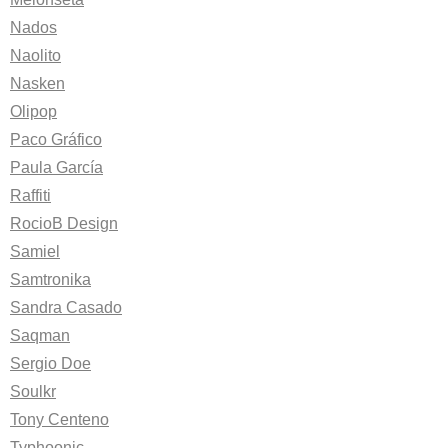
Nados
Naolito
Nasken
Olipop
Paco Gráfico
Paula García
Raffiti
RocioB Design
Samiel
Samtronika
Sandra Casado
Saqman
Sergio Doe
Soulkr
Tony Centeno
Typhoonic