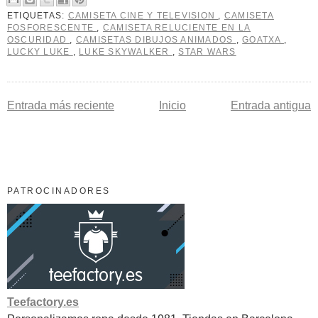
ETIQUETAS:
CAMISETA CINE Y TELEVISION
,
CAMISETA
FOSFORESCENTE
,
CAMISETA RELUCIENTE EN LA
OSCURIDAD
,
CAMISETAS DIBUJOS ANIMADOS
,
GOATXA
,
LUCKY LUKE
,
LUKE SKYWALKER
,
STAR WARS
Entrada más reciente
Inicio
Entrada antigua
PATROCINADORES
Teefactory.es