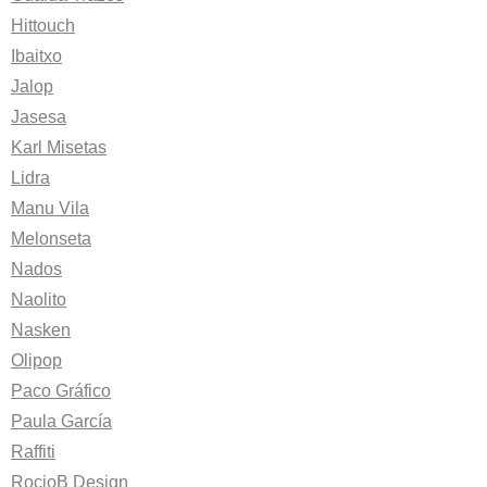
Hittouch
Ibaitxo
Jalop
Jasesa
Karl Misetas
Lidra
Manu Vila
Melonseta
Nados
Naolito
Nasken
Olipop
Paco Gráfico
Paula García
Raffiti
RocioB Design