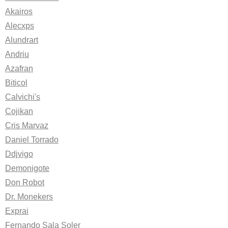
Akairos
Alecxps
Alundrart
Andriu
Azafran
Biticol
Calvichi's
Cojikan
Cris Marvaz
Daniel Torrado
Ddjvigo
Demonigote
Don Robot
Dr. Monekers
Exprai
Fernando Sala Soler