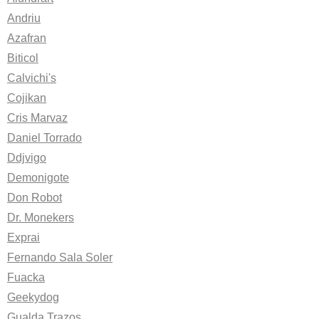
Andriu
Azafran
Biticol
Calvichi's
Cojikan
Cris Marvaz
Daniel Torrado
Ddjvigo
Demonigote
Don Robot
Dr. Monekers
Exprai
Fernando Sala Soler
Fuacka
Geekydog
Gualda Trazos