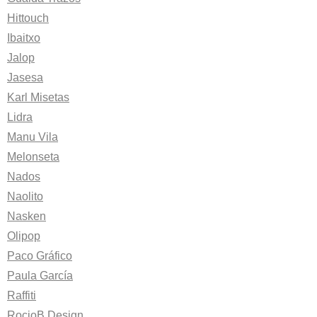
Hittouch
Ibaitxo
Jalop
Jasesa
Karl Misetas
Lidra
Manu Vila
Melonseta
Nados
Naolito
Nasken
Olipop
Paco Gráfico
Paula García
Raffiti
RocioB Design