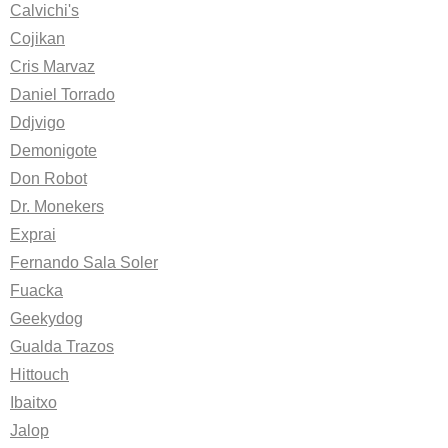
Calvichi's
Cojikan
Cris Marvaz
Daniel Torrado
Ddjvigo
Demonigote
Don Robot
Dr. Monekers
Exprai
Fernando Sala Soler
Fuacka
Geekydog
Gualda Trazos
Hittouch
Ibaitxo
Jalop