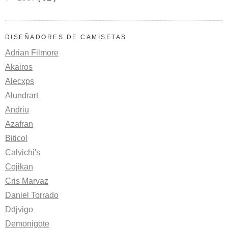
DISEÑADORES DE CAMISETAS
Adrian Filmore
Akairos
Alecxps
Alundrart
Andriu
Azafran
Biticol
Calvichi's
Cojikan
Cris Marvaz
Daniel Torrado
Ddjvigo
Demonigote