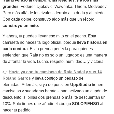
Nadal venció al tiempo, a las lesiones, y a los más
grandes
: Federer, Djokovic, Wawrinka, Thiem, Medvedev...
Pero más allá de los rivales, derrotó a la duda y al miedo.
Con cada golpe, construyó algo más que un récord:
construyó un mito
.
Y ahora, tú puedes llevar ese mito en el pecho. Esta
camiseta no necesita logo oficial, porque
lleva historia en
cada costura
. Es la prenda perfecta para quienes
entienden que Rafa no es solo un jugador: es una manera
de afrontar la vida. Lucha, respeto, humildad… y victoria.
👉
Hazte ya con tu camiseta de Rafa Nadal y sus 14
Roland Garros
y lleva contigo un pedazo de
eternidad. Además, si ya de por sí en
UppStudio
tienen
camisetas y sudaderas baratas, han activado un cupón de
descuento: si pillas dos prendas o más, te descuentan un
10%. Solo tienes que añadir el código
SOLOPIENSO
al
hacer tu pedido.