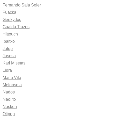
Fernando Sala Soler
Fuacka
Geekydog
Gualda Trazos
Hittouch
Ibaitxo
Jalop
Jasesa
Karl Misetas
Lidra
Manu Vila
Melonseta
Nados
Naolito
Nasken
Olipop