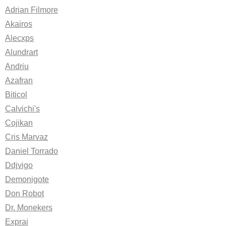
Adrian Filmore
Akairos
Alecxps
Alundrart
Andriu
Azafran
Biticol
Calvichi's
Cojikan
Cris Marvaz
Daniel Torrado
Ddjvigo
Demonigote
Don Robot
Dr. Monekers
Exprai