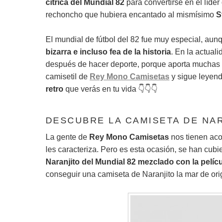
cítrica del Mundial 82
para convertirse en el líder
rechoncho que hubiera encantado al mismísimo
S
El mundial de fútbol del 82 fue muy especial, aun
bizarra e incluso fea de la historia
. En la actual
después de hacer deporte, porque aporta muchas
camisetil de
Rey Mono Camisetas
y sigue leyend
retro
que verás en tu vida 👇👇👇
DESCUBRE LA CAMISETA DE NAR
La gente de
Rey Mono Camisetas
nos tienen aco
les caracteriza. Pero es esta ocasión, se han cubie
Naranjito del Mundial 82
mezclado con la pelíc
conseguir una camiseta de Naranjito la mar de orig