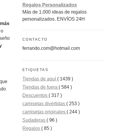
Regalos Personalizados
Más de 1.000 ideas de regalos
personalizados. ENVÍOS 24H
 más
 o
iseño
CONTACTO
y
ferrando.com@hotmail.com
ETIQUETAS
Tiendas de aquí
( 1439 )
 que
Tiendas de fuera
( 584 )
ado
Descuentos
( 317 )
camisetas divertidas
( 253 )
camisetas originales
( 244 )
Sudaderas
( 96 )
Regalos
( 85 )