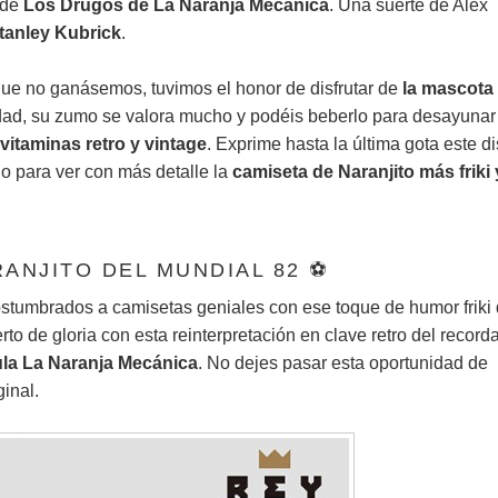
 de
Los Drugos de La Naranja Mecánica
. Una suerte de Alex
tanley Kubrick
.
que no ganásemos, tuvimos el honor de disfrutar de
la mascota
idad, su zumo se valora mucho y podéis beberlo para desayunar
vitaminas retro y vintage
. Exprime hasta la última gota este d
o para ver con más detalle la
camiseta de Naranjito más friki 
ANJITO DEL MUNDIAL 82 ⚽
stumbrados a camisetas geniales con ese toque de humor friki
rto de gloria con esta reinterpretación en clave retro del record
ula La Naranja Mecánica
. No dejes pasar esta oportunidad de
inal.