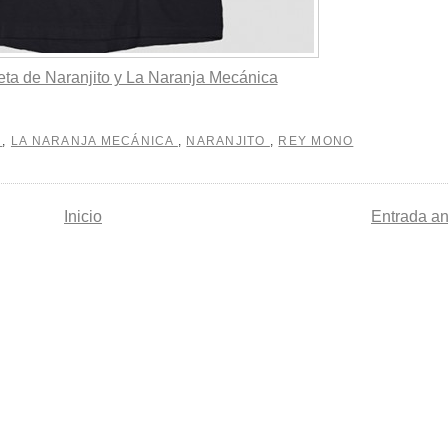
a de Naranjito y La Naranja Mecánica
L
,
LA NARANJA MECÁNICA
,
NARANJITO
,
REY MONO
Inicio
Entrada an