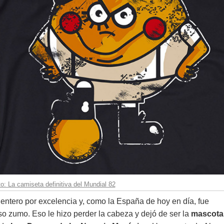
o: La camiseta definitiva del Mundial 82
hentero por excelencia y, como la España de hoy en día, fue
so zumo. Eso le hizo perder la cabeza y dejó de ser la
mascota