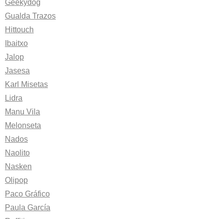
Geekydog
Gualda Trazos
Hittouch
Ibaitxo
Jalop
Jasesa
Karl Misetas
Lidra
Manu Vila
Melonseta
Nados
Naolito
Nasken
Olipop
Paco Gráfico
Paula García