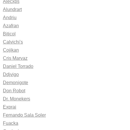
Alecxps
Alundrart
Andriu
Azafran
Biticol
Calvichi's
Cojikan
Cris Marvaz
Daniel Torrado
Ddjvigo
Demonigote
Don Robot
Dr. Monekers
Exprai
Fernando Sala Soler
Fuacka