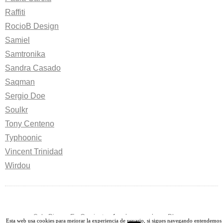
Raffiti
RocioB Design
Samiel
Samtronika
Sandra Casado
Saqman
Sergio Doe
Soulkr
Tony Centeno
Typhoonic
Vincent Trinidad
Wirdou
-
Solo Pienso En Camisetas
funciona gracias a
Blogger
-
Esta web usa cookies para mejorar la experiencia de usuario, si sigues navegando entendemos