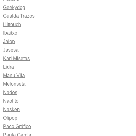
Geekydog
Gualda Trazos
Hittouch
Ibaitxo
Jalop
Jasesa
Karl Misetas
Lidra
Manu Vila
Melonseta
Nados
Naolito
Nasken
Olipop
Paco Gráfico
Paula García