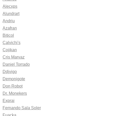
Alecxps
Alundrart
Andriu
Azafran
Biticol
Calvichi's
Cojikan
Cris Marvaz
Daniel Torrado
Ddjvigo
Demonigote
Don Robot
Dr. Monekers
Exprai
Fernando Sala Soler
Fuacka