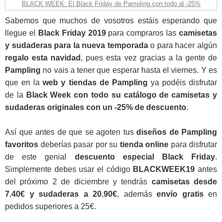
BLACK WEEK: El Black Friday de Pampling con todo al -25%
Sabemos que muchos de vosotros estáis esperando que
llegue el
Black Friday 2019
para compraros las
camisetas
y sudaderas para la nueva temporada
o para hacer algún
regalo esta navidad
, pues esta vez gracias a la gente de
Pampling
no vais a tener que esperar hasta el viernes. Y es
que en la
web y tiendas de Pampling
ya podéis disfrutar
de la
Black Week con todo su catálogo de camisetas y
sudaderas originales con un -25% de descuento
.
Así que antes de que se agoten tus
diseños de Pampling
favoritos
deberías pasar por su
tienda online
para disfrutar
de este genial
descuento especial Black Friday
.
Simplemente debes usar el código
BLACKWEEK19
antes
del próximo 2 de diciembre y tendrás
camisetas desde
7
,
40€ y sudaderas a 20
,
90€
, además
envío gratis
en
pedidos superiores a 25€.