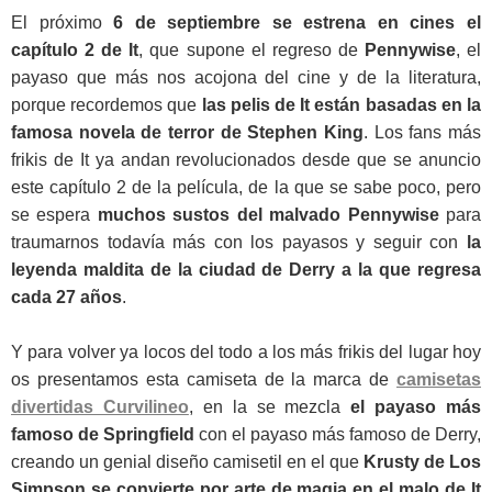
El próximo
6 de septiembre se estrena en cines el
capítulo 2 de It
, que supone el regreso de
Pennywise
, el
payaso que más nos acojona del cine y de la literatura,
porque recordemos que
las pelis de It están basadas en la
famosa novela de terror de Stephen King
. Los fans más
frikis de It ya andan revolucionados desde que se anuncio
este capítulo 2 de la película, de la que se sabe poco, pero
se espera
muchos sustos del malvado Pennywise
para
traumarnos todavía más con los payasos y seguir con
la
leyenda maldita de la ciudad de Derry a la que regresa
cada 27 años
.
Y para volver ya locos del todo a los más frikis del lugar hoy
os presentamos esta camiseta de la marca de
camisetas
divertidas Curvilineo
, en la se mezcla
el payaso más
famoso de Springfield
con el payaso más famoso de Derry,
creando un genial diseño camisetil en el que
Krusty de Los
Simpson se convierte por arte de magia en el malo de It