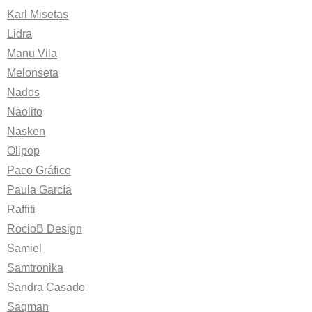
Karl Misetas
Lidra
Manu Vila
Melonseta
Nados
Naolito
Nasken
Olipop
Paco Gráfico
Paula García
Raffiti
RocioB Design
Samiel
Samtronika
Sandra Casado
Saqman