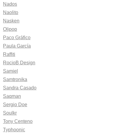
Nados
Naolito
Nasken
Olipop
Paco Gráfico
Paula García
Raffiti
RocioB Design
Samiel
Samtronika
Sandra Casado
Saqman
Sergio Doe
Soulkr
Tony Centeno
Typhoonic