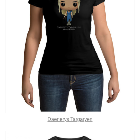
Daenerys Targaryen