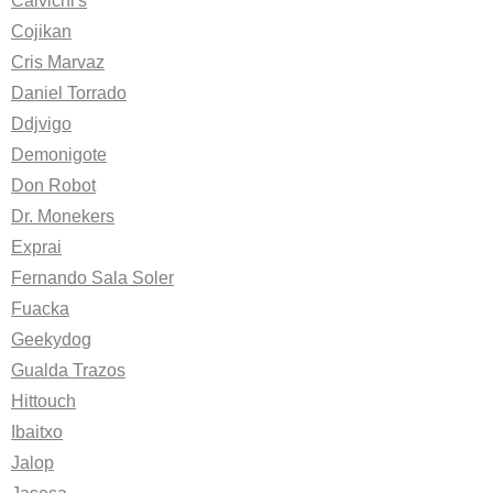
Calvichi's
Cojikan
Cris Marvaz
Daniel Torrado
Ddjvigo
Demonigote
Don Robot
Dr. Monekers
Exprai
Fernando Sala Soler
Fuacka
Geekydog
Gualda Trazos
Hittouch
Ibaitxo
Jalop