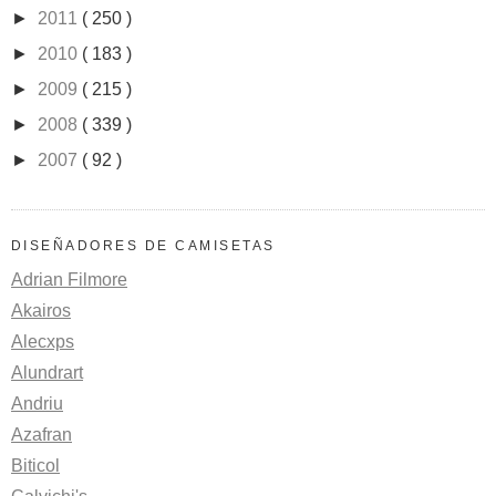
►
2011
( 250 )
►
2010
( 183 )
►
2009
( 215 )
►
2008
( 339 )
►
2007
( 92 )
DISEÑADORES DE CAMISETAS
Adrian Filmore
Akairos
Alecxps
Alundrart
Andriu
Azafran
Biticol