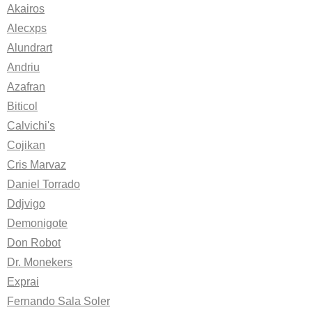
Akairos
Alecxps
Alundrart
Andriu
Azafran
Biticol
Calvichi's
Cojikan
Cris Marvaz
Daniel Torrado
Ddjvigo
Demonigote
Don Robot
Dr. Monekers
Exprai
Fernando Sala Soler