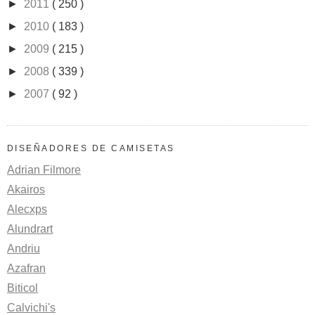
►
2011
( 250 )
►
2010
( 183 )
►
2009
( 215 )
►
2008
( 339 )
►
2007
( 92 )
DISEÑADORES DE CAMISETAS
Adrian Filmore
Akairos
Alecxps
Alundrart
Andriu
Azafran
Biticol
Calvichi's