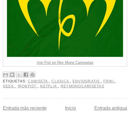
Iron Fist en Rey Mono Camisetas
ETIQUETAS:
CAMISETA
,
CLASICA
,
ENVIOGRATIS
,
FRIKI
,
GEEK
,
IRONFIST
,
NETFLIX
,
REYMONOCAMISETAS
Entrada más reciente
Inicio
Entrada antigua