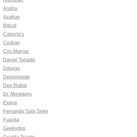
Andriu
Azafran
Biticol
Calvichi's
Cojikan
Cris Marvaz
Daniel Torrado
Ddjvigo
Demonigote
Don Robot
Dr. Monekers
Exprai
Fernando Sala Soler
Fuacka
Geekydog
Gualda Trazos