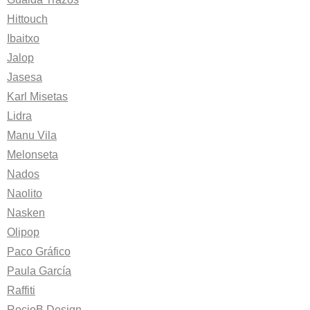
Hittouch
Ibaitxo
Jalop
Jasesa
Karl Misetas
Lidra
Manu Vila
Melonseta
Nados
Naolito
Nasken
Olipop
Paco Gráfico
Paula García
Raffiti
RocioB Design