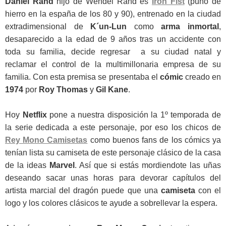
Daniel Rand
hijo de Wendel Rand es
Iron Fist
(puño de
hierro en la españa de los 80 y 90), entrenado en la ciudad
extradimensional de
K´un-Lun
como
arma inmortal
,
desaparecido a la edad de 9 años tras un accidente con
toda su familia, decide regresar a su ciudad natal y
reclamar el control de la multimillonaria empresa de su
familia. Con esta premisa se presentaba el
cómic
creado en
1974
por
Roy Thomas
y
Gil Kane
.
Hoy
Netflix
pone a nuestra disposición la 1º temporada de
la serie dedicada a este personaje, por eso los chicos de
Rey Mono Camisetas
como buenos fans de los cómics ya
tenían lista su camiseta de este personaje clásico de la casa
de la ideas
Marvel
. Así que si estás mordiendote las uñas
deseando sacar unas horas para devorar capítulos del
artista marcial del dragón puede que una
camiseta
con el
logo y los colores clásicos te ayude a sobrellevar la espera.