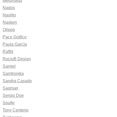
Melonseta
Nados
Naolito
Nasken
Olipop
Paco Gráfico
Paula García
Raffiti
RocioB Design
Samiel
Samtronika
Sandra Casado
Saqman
Sergio Doe
Soulkr
Tony Centeno