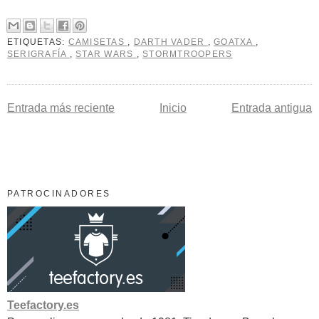
ETIQUETAS:
CAMISETAS
,
DARTH VADER
,
GOATXA
,
SERIGRAFÍA
,
STAR WARS
,
STORMTROOPERS
Entrada más reciente
Inicio
Entrada antigua
PATROCINADORES
Teefactory.es