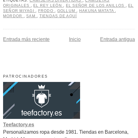
ETIQUETAS:
CAMISETAS DIVERTIDAS
,
CAMISETAS
ORIGINALES
,
EL REY LEÓN
,
EL SEÑOR DE LOS ANILLOS
,
EL
SEÑOR MIYAGI
,
FRODO
,
GOLLUM
,
HAKUNA MATATA
,
MORDOR
,
SAM
,
TIENDAS DE AQUÍ
Entrada más reciente
Inicio
Entrada antigua
PATROCINADORES
Teefactory.es
Personalizamos ropa desde 1981. Tiendas en Barcelona,