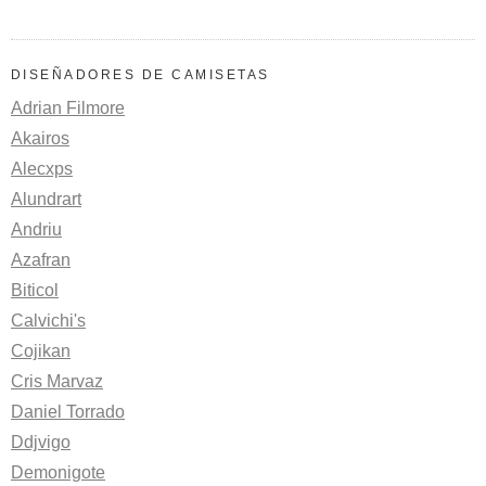
DISEÑADORES DE CAMISETAS
Adrian Filmore
Akairos
Alecxps
Alundrart
Andriu
Azafran
Biticol
Calvichi's
Cojikan
Cris Marvaz
Daniel Torrado
Ddjvigo
Demonigote