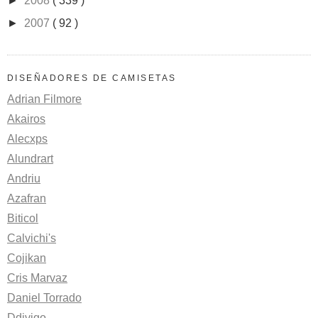
►
2008
( 339 )
►
2007
( 92 )
DISEÑADORES DE CAMISETAS
Adrian Filmore
Akairos
Alecxps
Alundrart
Andriu
Azafran
Biticol
Calvichi's
Cojikan
Cris Marvaz
Daniel Torrado
Ddjvigo