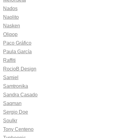
Nados
Naolito
Nasken
Olipop
Paco Gráfico
Paula García
Raffiti
RocioB Design
Samiel
Samtronika
Sandra Casado
Saqman
Sergio Doe
Soulkr
Tony Centeno
Typhoonic