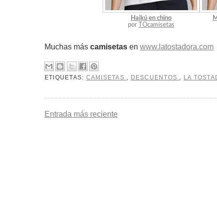
Haikú en chino
M
por
TOcamisetas
Muchas más
camisetas
en
www.latostadora.com
ETIQUETAS:
CAMISETAS
,
DESCUENTOS
,
LA TOST
Entrada más reciente