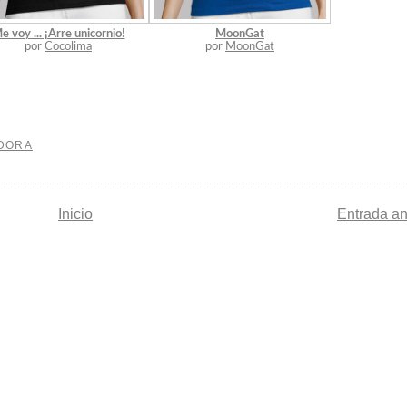
e voy ... ¡Arre unicornio!
MoonGat
por
Cocolima
por
MoonGat
ADORA
Inicio
Entrada an