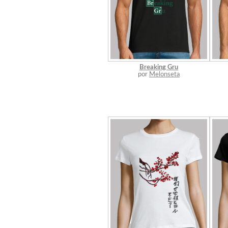
Breaking Gru
por
Melonseta