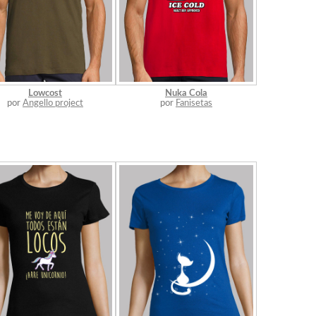
Lowcost
Nuka Cola
por
Angello project
por
Fanisetas