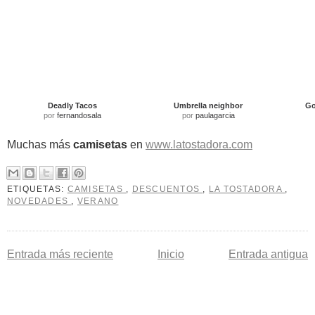
Deadly Tacos
Umbrella neighbor
Go
por
fernandosala
por
paulagarcia
Muchas más
camisetas
en
www.latostadora.com
ETIQUETAS:
CAMISETAS
,
DESCUENTOS
,
LA TOSTADORA
,
NOVEDADES
,
VERANO
Entrada más reciente
Inicio
Entrada antigua