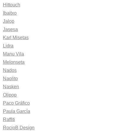
Hittouch
Ibaitxo
Jalop
Jasesa
Karl Misetas
Lidra
Manu Vila
Melonseta
Nados
Naolito
Nasken
Olipop
Paco Gráfico
Paula García
Raffiti
RocioB Design