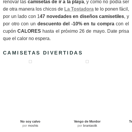
renovar las
camisetas de ir a la playa
, y como no podía ser
de otra manera los chicos de
La Tostadora
te lo ponen fácil,
por un lado con 1
47 novedades en diseños camisetiles
, y
por otro con un
descuento del -10% en tu compra
con el
cupón
CALORES
hasta el próximo 26 de mayo. Date prisa
que el calor no espera.
CAMISETAS DIVERTIDAS
No soy calvo
Vengo de Mordor
T
por
moshis
por
brantastik