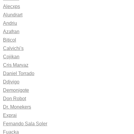
Alecxps
Alundrart
Andriu
Azafran
Biticol
Calvichi's
Cojikan
Cris Marvaz
Daniel Torrado
Ddjvigo
Demonigote
Don Robot
Dr. Monekers
Exprai
Fernando Sala Soler
Fuacka