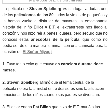
10 anécdotas de E.T. y una camiseta
La película de
Steven Spielberg
es sin lugar a dudas uno
de los
peliculones de los 80
, todos la vimos de pequeños y
la hemos vuelto a disfrutar de mayores, la emocionante
historia del niño
Elliot y E.T.
el extraterreste nos llego al
corazón y nos hizo reír a partes iguales, pero seguro que no
conoces estas
anécdotas de la película
, que como no
podía ser de otra manera terminan con una camiseta para la
ocasión de
El Señor Miyagi
.
1.
Tuvo tanto éxito que estuvo
en cartelera durante doce
meses
.
2. Steven Spielberg
afirmó que el tema central de la
película no era la amistad entre dos seres sino la situación
emocional de los niños cuando sus padres se divorcian.
3.
El actor enano
Pat Billon
que hizo de
E.T.
murió a las