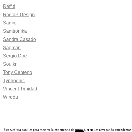
Raffiti
RocioB Design
Samiel
Samtronika
Sandra Casado
Saqman
Sergio Doe
Soulkr
Tony Centeno
Typhoonic
Vincent Trinidad
Wirdou
-
Solo Pienso En Camisetas
funciona gracias a
Blogger
-
Esta web usa cookies para mejorar la experiencia de usuario, si sigues navegando entendemos