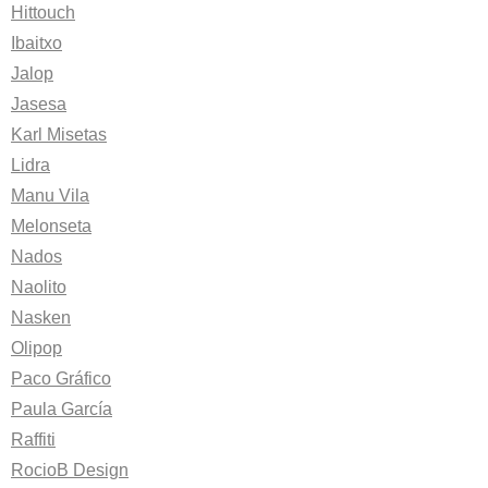
Hittouch
Ibaitxo
Jalop
Jasesa
Karl Misetas
Lidra
Manu Vila
Melonseta
Nados
Naolito
Nasken
Olipop
Paco Gráfico
Paula García
Raffiti
RocioB Design