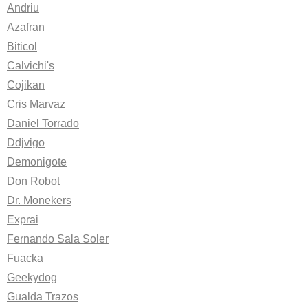
Andriu
Azafran
Biticol
Calvichi's
Cojikan
Cris Marvaz
Daniel Torrado
Ddjvigo
Demonigote
Don Robot
Dr. Monekers
Exprai
Fernando Sala Soler
Fuacka
Geekydog
Gualda Trazos