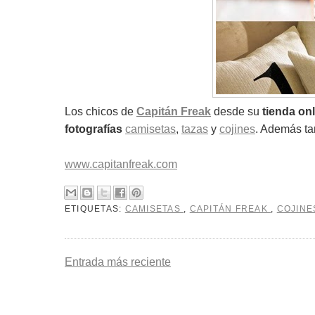
Los chicos de
Capitán Freak
desde su
tienda on
fotografías
camisetas
,
tazas
y
cojines
. Además t
www.capitanfreak.com
ETIQUETAS:
CAMISETAS
,
CAPITÁN FREAK
,
COJIN
Entrada más reciente