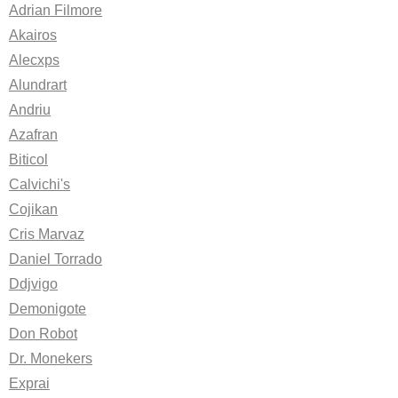
Adrian Filmore
Akairos
Alecxps
Alundrart
Andriu
Azafran
Biticol
Calvichi's
Cojikan
Cris Marvaz
Daniel Torrado
Ddjvigo
Demonigote
Don Robot
Dr. Monekers
Exprai