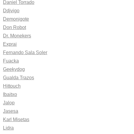
Daniel Torrado
Ddjvigo
Demonigote
Don Robot
Dr. Monekers
Exprai
Fernando Sala Soler
Fuacka
Geekydog
Gualda Trazos
Hittouch
Ibaitxo
Jalop
Jasesa
Karl Misetas
Lidra