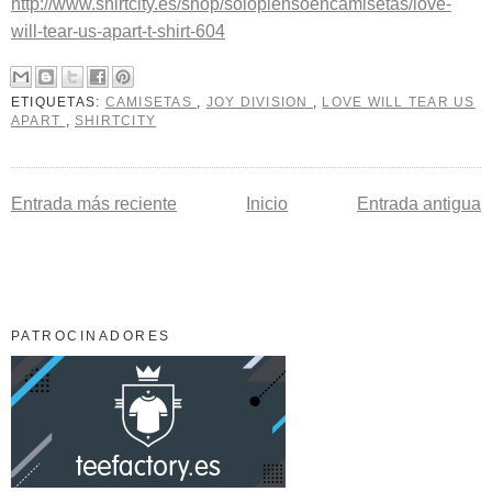
http://www.shirtcity.es/shop/solopiensoencamisetas/love-
will-tear-us-apart-t-shirt-604
ETIQUETAS:
CAMISETAS
,
JOY DIVISION
,
LOVE WILL TEAR US
APART
,
SHIRTCITY
Entrada más reciente
Inicio
Entrada antigua
PATROCINADORES